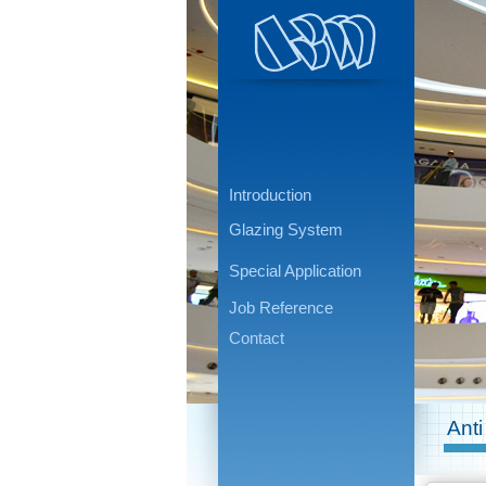
Introduction
Glazing System
Special Application
Job Reference
Contact
Anti