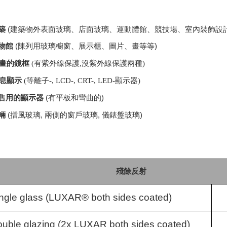
築
(
建築物外表面玻璃、店面玻璃、運動體館、競技場、室內裝飾設
物館
(
陳列用玻璃櫥窗、展示櫃、圖片、畫等等
)
畫的鏡框
(
有紫外線保護
,
沒紫外線保護兩種
)
息顯示
(
等離子
-, LCD-, CRT-, LED-
顯示器
)
售
用的顯示器
(
有平板和彎曲的
)
輛
(
擋風玻璃
,
兩側的窗戶玻璃
,
儀錶盤玻璃
)
殘餘反射
ngle glass (LUXAR® both sides coated)
uble glazing (2x LUXAR both sides coated)