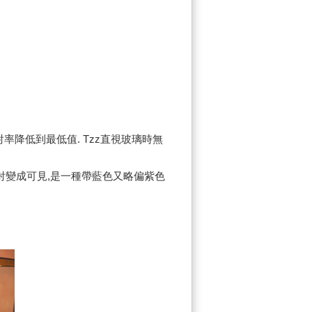
射率降低到最低值
. Tzz
直視玻璃時無
射變成可見
,
是一種帶藍色又略偏紫色