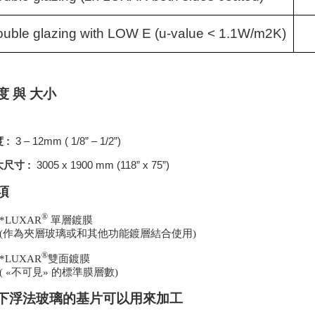
uble glazing with LOW E (u-value < 1.1W/m2K)
度
與
大小
度
:
3 – 12mm ( 1/8” – 1/2”)
大尺寸
:
3005 x 1900 mm (118” x 75”)
項
®
*
LUXAR
單層鍍膜
(
作為夾層玻璃或和其他功能鍍層結合使用
)
®
*
LUXAR
雙面鍍膜
( «
不可見
»
的標準膜層數
)
下浮法玻璃的基片可以用來加工