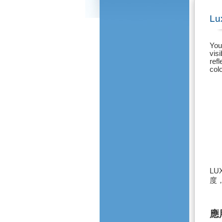
Lu
You
vis
refl
colo
LU
度
應