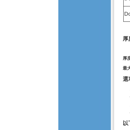
Do
厚
厚
最
選
以