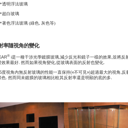
*
透明浮法玻璃
*
超白玻璃
*
著色浮法玻璃
(
綠色
,
灰色等
)
射率隨視角的變化
®
XAR
i
是一種干涉光學鍍膜玻璃
,
減少反光和鏡子一樣的效果
,
並將反
射效果最好
.
然而如果視角變化
,
從玻璃表面的反射也變化
.
5
度視角內無反射玻璃的性能一直保持
(«
不可見
»)
超過最大的視角
,
反
顏色
.
然而同未鍍膜的玻璃相比較其反射率還是明顯的底的多
.