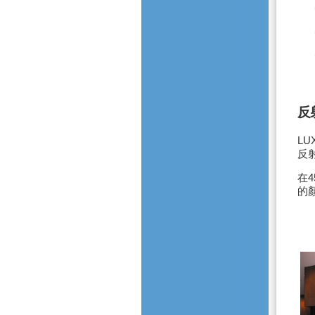
反
LU
反
在
4
的